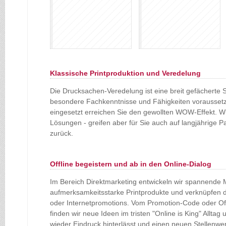
Ob Zweifarben,
Individuelle
Sonderfarben, Lacke oder
Personalisierung oder
exklusives Papier -
Kleinauflagen. Die Qualtität
Offsetdruck überzeugt
läßt sich sehen.
druch Brillanz.
Klassische Printproduktion und Veredelung
Die Drucksachen-Veredelung ist eine breit gefächerte Sp
besondere Fachkenntnisse und Fähigkeiten voraussetzt 
eingesetzt erreichen Sie den gewollten WOW-Effekt. Wi
Lösungen - greifen aber für Sie auch auf langjährige P
zurück.
Offline begeistern und ab in den Online-Dialog
Im Bereich Direktmarketing entwickeln wir spannende 
aufmerksamkeitsstarke Printprodukte und verknüpfen 
oder Internetpromotions. Vom Promotion-Code oder Of
finden wir neue Ideen im tristen "Online is King" Alltag
wieder Eindruck hinterlässt und einen neuen Stellenwer