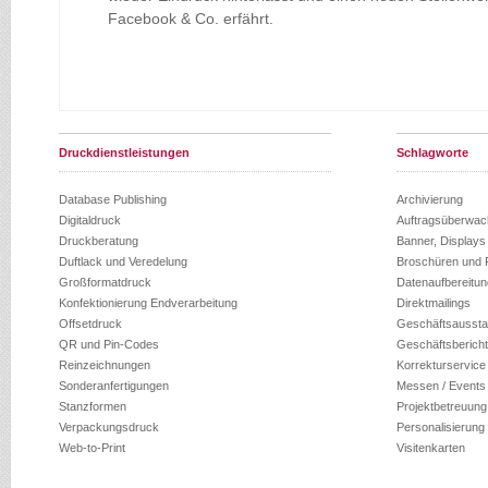
Facebook & Co. erfährt.
Druckdienstleistungen
Schlagworte
Database Publishing
Archivierung
Digitaldruck
Auftragsüberwa
Druckberatung
Banner, Displays
Duftlack und Veredelung
Broschüren und 
Großformatdruck
Datenaufbereitun
Konfektionierung Endverarbeitung
Direktmailings
Offsetdruck
Geschäftsaussta
QR und Pin-Codes
Geschäftsberich
Reinzeichnungen
Korrekturservice
Sonderanfertigungen
Messen / Events
Stanzformen
Projektbetreuung
Verpackungsdruck
Personalisierung
Web-to-Print
Visitenkarten